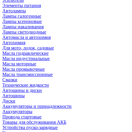
Усилители
Элементы питания
Автолампы
Лампы галогенные
Лампы ксеноновые
Лампы накаливания
Лампы светодиодные
Автомасла и автохимия
Автохимия
Для мото, лодок, садовые
Масла гидравлические
Масла индустриальные
Масла моторные
Масла промывочные
Масла трансмиссионные
Смазки
Технические жидкости
Автошины и диски
Автошины
Диски
Аккумуляторы и принадлежности
Аккумуляторы
Провода стартовые
Товары для обслуживания АКБ
Устройства пуско-зарядные