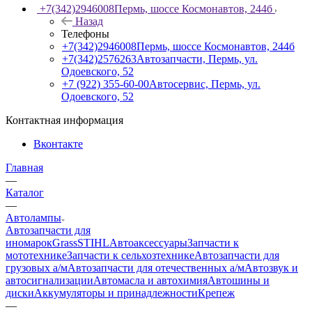
+7(342)2946008
Пермь, шоссе Космонавтов, 244б
Назад
Телефоны
+7(342)2946008
Пермь, шоссе Космонавтов, 244б
+7(342)2576263
Автозапчасти, Пермь, ул.
Одоевского, 52
+7 (922) 355-60-00
Автосервис, Пермь, ул.
Одоевского, 52
Контактная информация
Вконтакте
Главная
—
Каталог
—
Автолампы
Автозапчасти для
иномарок
Grass
STIHL
Автоаксессуары
Запчасти к
мототехнике
Запчасти к сельхозтехнике
Автозапчасти для
грузовых а/м
Автозапчасти для отечественных а/м
Автозвук и
автосигнализации
Автомасла и автохимия
Автошины и
диски
Аккумуляторы и принадлежности
Крепеж
—