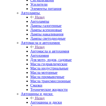
Сигнализации
Усилители
Элементы питания
Автолампы
Назад
Автолампы
Лампы галогенные
Лампы ксеноновые
Лампы накаливания
Лампы светодиодные
Автомасла и автохимия
Назад
Автомасла и автохимия
Автохимия
Для мото, лодок, садовые
Масла гидравлические
Масла индустриальные
Масла моторные
Масла промывочные
Масла трансмиссионные
Смазки
Технические жидкости
Автошины и диски
Назад
Автошины и диски