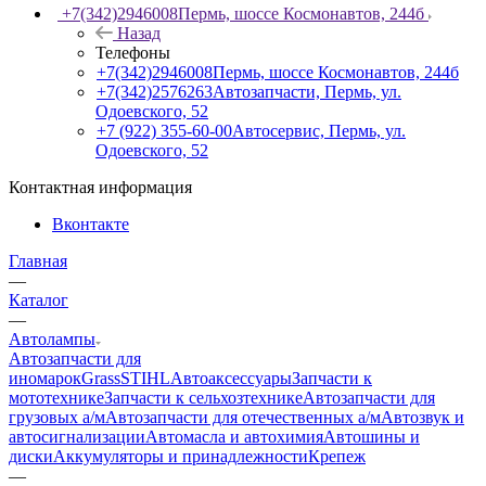
+7(342)2946008
Пермь, шоссе Космонавтов, 244б
Назад
Телефоны
+7(342)2946008
Пермь, шоссе Космонавтов, 244б
+7(342)2576263
Автозапчасти, Пермь, ул.
Одоевского, 52
+7 (922) 355-60-00
Автосервис, Пермь, ул.
Одоевского, 52
Контактная информация
Вконтакте
Главная
—
Каталог
—
Автолампы
Автозапчасти для
иномарок
Grass
STIHL
Автоаксессуары
Запчасти к
мототехнике
Запчасти к сельхозтехнике
Автозапчасти для
грузовых а/м
Автозапчасти для отечественных а/м
Автозвук и
автосигнализации
Автомасла и автохимия
Автошины и
диски
Аккумуляторы и принадлежности
Крепеж
—