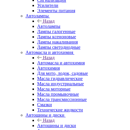
Сигнализации
Усилители
Элементы питания
Автолампы
Назад
Автолампы
Лампы галогенные
Лампы ксеноновые
Лампы накаливания
Лампы светодиодные
Автомасла и автохимия
Назад
Автомасла и автохимия
Автохимия
Для мото, лодок, садовые
Масла гидравлические
Масла индустриальные
Масла моторные
Масла промывочные
Масла трансмиссионные
Смазки
Технические жидкости
Автошины и диски
Назад
Автошины и диски