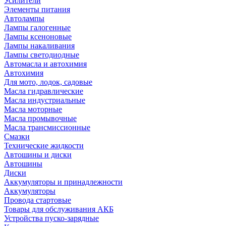
Усилители
Элементы питания
Автолампы
Лампы галогенные
Лампы ксеноновые
Лампы накаливания
Лампы светодиодные
Автомасла и автохимия
Автохимия
Для мото, лодок, садовые
Масла гидравлические
Масла индустриальные
Масла моторные
Масла промывочные
Масла трансмиссионные
Смазки
Технические жидкости
Автошины и диски
Автошины
Диски
Аккумуляторы и принадлежности
Аккумуляторы
Провода стартовые
Товары для обслуживания АКБ
Устройства пуско-зарядные