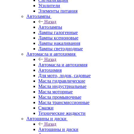
Сигнализации
Усилители
Элементы питания
Автолампы
Назад
Автолампы
Лампы галогенные
Лампы ксеноновые
Лампы накаливания
Лампы светодиодные
Автомасла и автохимия
Назад
Автомасла и автохимия
Автохимия
Для мото, лодок, садовые
Масла гидравлические
Масла индустриальные
Масла моторные
Масла промывочные
Масла трансмиссионные
Смазки
Технические жидкости
Автошины и диски
Назад
Автошины и диски