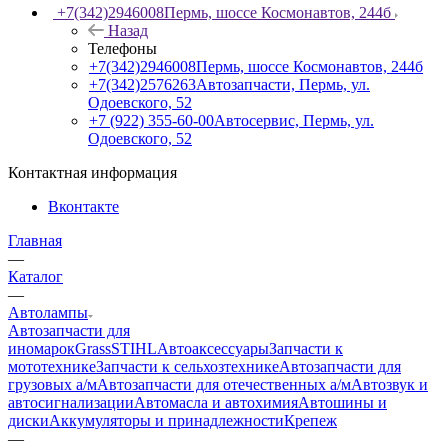
+7(342)2946008
Пермь, шоссе Космонавтов, 244б
Назад
Телефоны
+7(342)2946008
Пермь, шоссе Космонавтов, 244б
+7(342)2576263
Автозапчасти, Пермь, ул.
Одоевского, 52
+7 (922) 355-60-00
Автосервис, Пермь, ул.
Одоевского, 52
Контактная информация
Вконтакте
Главная
—
Каталог
—
Автолампы
Автозапчасти для
иномарок
Grass
STIHL
Автоаксессуары
Запчасти к
мототехнике
Запчасти к сельхозтехнике
Автозапчасти для
грузовых а/м
Автозапчасти для отечественных а/м
Автозвук и
автосигнализации
Автомасла и автохимия
Автошины и
диски
Аккумуляторы и принадлежности
Крепеж
—