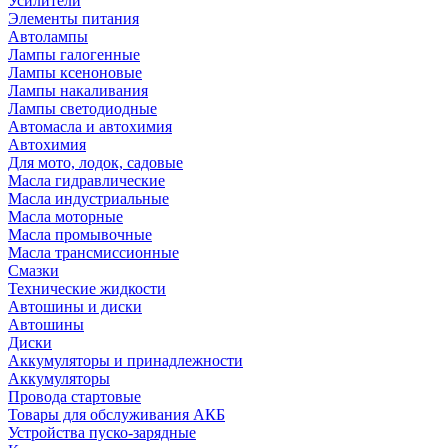
Усилители
Элементы питания
Автолампы
Лампы галогенные
Лампы ксеноновые
Лампы накаливания
Лампы светодиодные
Автомасла и автохимия
Автохимия
Для мото, лодок, садовые
Масла гидравлические
Масла индустриальные
Масла моторные
Масла промывочные
Масла трансмиссионные
Смазки
Технические жидкости
Автошины и диски
Автошины
Диски
Аккумуляторы и принадлежности
Аккумуляторы
Провода стартовые
Товары для обслуживания АКБ
Устройства пуско-зарядные