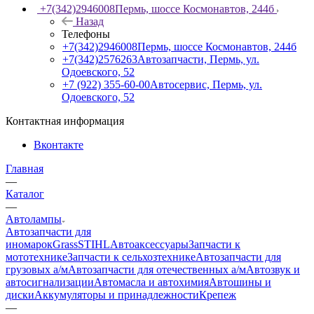
+7(342)2946008
Пермь, шоссе Космонавтов, 244б
Назад
Телефоны
+7(342)2946008
Пермь, шоссе Космонавтов, 244б
+7(342)2576263
Автозапчасти, Пермь, ул.
Одоевского, 52
+7 (922) 355-60-00
Автосервис, Пермь, ул.
Одоевского, 52
Контактная информация
Вконтакте
Главная
—
Каталог
—
Автолампы
Автозапчасти для
иномарок
Grass
STIHL
Автоаксессуары
Запчасти к
мототехнике
Запчасти к сельхозтехнике
Автозапчасти для
грузовых а/м
Автозапчасти для отечественных а/м
Автозвук и
автосигнализации
Автомасла и автохимия
Автошины и
диски
Аккумуляторы и принадлежности
Крепеж
—