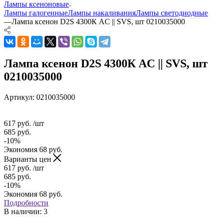
Лампы ксеноновые
Лампы галогенные
Лампы накаливания
Лампы светодиодные
—
Лампа ксенон D2S 4300К AC || SVS, шт 0210035000
Лампа ксенон D2S 4300К AC || SVS, шт
0210035000
Артикул:
0210035000
617
руб.
/шт
685
руб.
-
10
%
Экономия
68
руб.
Варианты цен
617
руб.
/шт
685
руб.
-
10
%
Экономия
68
руб.
Подробности
В наличии
: 3