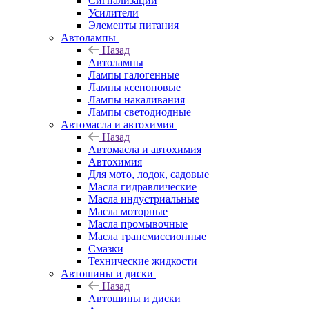
Сигнализации
Усилители
Элементы питания
Автолампы
Назад
Автолампы
Лампы галогенные
Лампы ксеноновые
Лампы накаливания
Лампы светодиодные
Автомасла и автохимия
Назад
Автомасла и автохимия
Автохимия
Для мото, лодок, садовые
Масла гидравлические
Масла индустриальные
Масла моторные
Масла промывочные
Масла трансмиссионные
Смазки
Технические жидкости
Автошины и диски
Назад
Автошины и диски