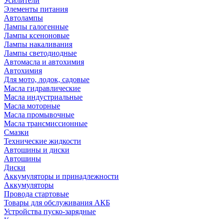
Усилители
Элементы питания
Автолампы
Лампы галогенные
Лампы ксеноновые
Лампы накаливания
Лампы светодиодные
Автомасла и автохимия
Автохимия
Для мото, лодок, садовые
Масла гидравлические
Масла индустриальные
Масла моторные
Масла промывочные
Масла трансмиссионные
Смазки
Технические жидкости
Автошины и диски
Автошины
Диски
Аккумуляторы и принадлежности
Аккумуляторы
Провода стартовые
Товары для обслуживания АКБ
Устройства пуско-зарядные