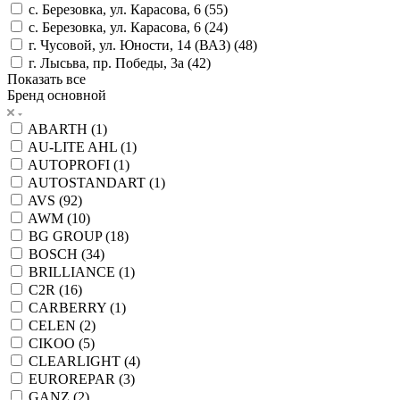
с. Березовка, ул. Карасова, 6 (
55
)
с. Березовка, ул. Карасова, 6 (
24
)
г. Чусовой, ул. Юности, 14 (ВАЗ) (
48
)
г. Лысьва, пр. Победы, 3а (
42
)
Показать все
Бренд основной
ABARTH (
1
)
AU-LITE AHL (
1
)
AUTOPROFI (
1
)
AUTOSTANDART (
1
)
AVS (
92
)
AWM (
10
)
BG GROUP (
18
)
BOSCH (
34
)
BRILLIANCE (
1
)
C2R (
16
)
CARBERRY (
1
)
CELEN (
2
)
CIKOO (
5
)
CLEARLIGHT (
4
)
EUROREPAR (
3
)
GANZ (
2
)