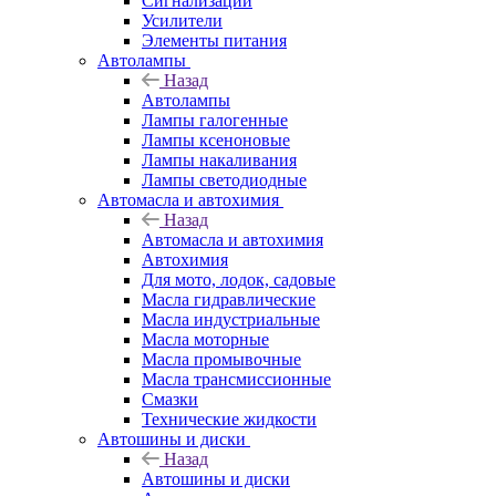
Сигнализации
Усилители
Элементы питания
Автолампы
Назад
Автолампы
Лампы галогенные
Лампы ксеноновые
Лампы накаливания
Лампы светодиодные
Автомасла и автохимия
Назад
Автомасла и автохимия
Автохимия
Для мото, лодок, садовые
Масла гидравлические
Масла индустриальные
Масла моторные
Масла промывочные
Масла трансмиссионные
Смазки
Технические жидкости
Автошины и диски
Назад
Автошины и диски