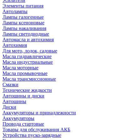
Усилители
Элементы питания
Автолампы
Лампы галогенные
Лампы ксеноновые
Лампы накаливания
Лампы светодиодные
Автомасла и автохимия
Автохимия
Для мото, лодок, садовые
Масла гидравлические
Масла индустриальные
Масла моторные
Масла промывочные
Масла трансмиссионные
Смазки
Технические жидкости
Автошины и диски
Автошины
Диски
Аккумуляторы и принадлежности
Аккумуляторы
Провода стартовые
Товары для обслуживания АКБ
Устройства пуско-зарядные