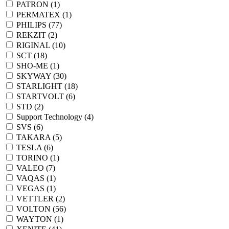
PATRON (
1
)
PERMATEX (
1
)
PHILIPS (
77
)
REKZIT (
2
)
RIGINAL (
10
)
SCT (
18
)
SHO-ME (
1
)
SKYWAY (
30
)
STARLIGHT (
18
)
STARTVOLT (
6
)
STD (
2
)
Support Technology (
4
)
SVS (
6
)
TAKARA (
5
)
TESLA (
6
)
TORINO (
1
)
VALEO (
7
)
VAQAS (
1
)
VEGAS (
1
)
VETTLER (
2
)
VOLTON (
56
)
WAYTON (
1
)