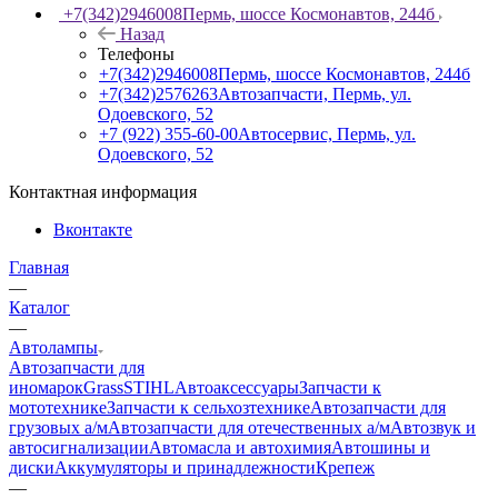
+7(342)2946008
Пермь, шоссе Космонавтов, 244б
Назад
Телефоны
+7(342)2946008
Пермь, шоссе Космонавтов, 244б
+7(342)2576263
Автозапчасти, Пермь, ул.
Одоевского, 52
+7 (922) 355-60-00
Автосервис, Пермь, ул.
Одоевского, 52
Контактная информация
Вконтакте
Главная
—
Каталог
—
Автолампы
Автозапчасти для
иномарок
Grass
STIHL
Автоаксессуары
Запчасти к
мототехнике
Запчасти к сельхозтехнике
Автозапчасти для
грузовых а/м
Автозапчасти для отечественных а/м
Автозвук и
автосигнализации
Автомасла и автохимия
Автошины и
диски
Аккумуляторы и принадлежности
Крепеж
—