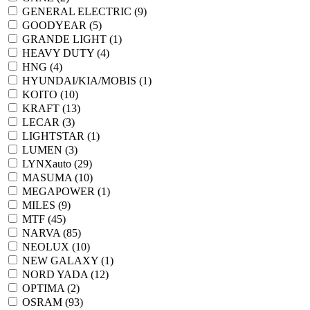
GENERAL ELECTRIC (
9
)
GOODYEAR (
5
)
GRANDE LIGHT (
1
)
HEAVY DUTY (
4
)
HNG (
4
)
HYUNDAI/KIA/MOBIS (
1
)
KOITO (
10
)
KRAFT (
13
)
LECAR (
3
)
LIGHTSTAR (
1
)
LUMEN (
3
)
LYNXauto (
29
)
MASUMA (
10
)
MEGAPOWER (
1
)
MILES (
9
)
MTF (
45
)
NARVA (
85
)
NEOLUX (
10
)
NEW GALAXY (
1
)
NORD YADA (
12
)
OPTIMA (
2
)
OSRAM (
93
)