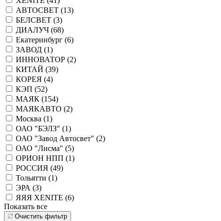
XENITE (
41
)
АВТОСВЕТ (
13
)
БЕЛСВЕТ (
3
)
ДИАЛУЧ (
68
)
Екатеринбург (
6
)
ЗАВОД (
1
)
ИННОВАТОР (
2
)
КИТАЙ (
39
)
КОРЕЯ (
4
)
КЭП (
52
)
МАЯК (
154
)
МАЯКАВТО (
2
)
Москва (
1
)
ОАО "БЭЛЗ" (
1
)
ОАО "Завод Автосвет" (
2
)
ОАО "Лисма" (
5
)
ОРИОН НПП (
1
)
РОССИЯ (
49
)
Тольятти (
1
)
ЭРА (
3
)
ЯЯЯ XENITE (
6
)
Показать все
Очистить фильтр