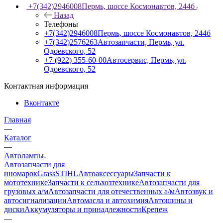
+7(342)2946008
Пермь, шоссе Космонавтов, 244б
Назад
Телефоны
+7(342)2946008
Пермь, шоссе Космонавтов, 244б
+7(342)2576263
Автозапчасти, Пермь, ул.
Одоевского, 52
+7 (922) 355-60-00
Автосервис, Пермь, ул.
Одоевского, 52
Контактная информация
Вконтакте
Главная
—
Каталог
—
Автолампы
Автозапчасти для
иномарок
Grass
STIHL
Автоаксессуары
Запчасти к
мототехнике
Запчасти к сельхозтехнике
Автозапчасти для
грузовых а/м
Автозапчасти для отечественных а/м
Автозвук и
автосигнализации
Автомасла и автохимия
Автошины и
диски
Аккумуляторы и принадлежности
Крепеж
—