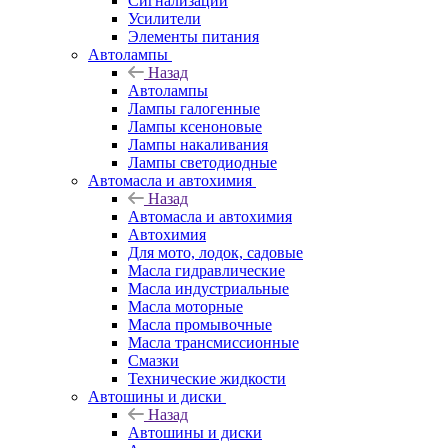
Сигнализации
Усилители
Элементы питания
Автолампы
Назад
Автолампы
Лампы галогенные
Лампы ксеноновые
Лампы накаливания
Лампы светодиодные
Автомасла и автохимия
Назад
Автомасла и автохимия
Автохимия
Для мото, лодок, садовые
Масла гидравлические
Масла индустриальные
Масла моторные
Масла промывочные
Масла трансмиссионные
Смазки
Технические жидкости
Автошины и диски
Назад
Автошины и диски