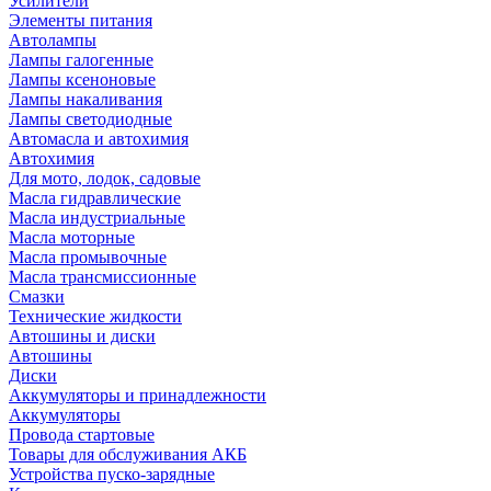
Усилители
Элементы питания
Автолампы
Лампы галогенные
Лампы ксеноновые
Лампы накаливания
Лампы светодиодные
Автомасла и автохимия
Автохимия
Для мото, лодок, садовые
Масла гидравлические
Масла индустриальные
Масла моторные
Масла промывочные
Масла трансмиссионные
Смазки
Технические жидкости
Автошины и диски
Автошины
Диски
Аккумуляторы и принадлежности
Аккумуляторы
Провода стартовые
Товары для обслуживания АКБ
Устройства пуско-зарядные