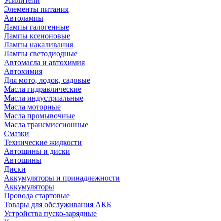
Усилители
Элементы питания
Автолампы
Лампы галогенные
Лампы ксеноновые
Лампы накаливания
Лампы светодиодные
Автомасла и автохимия
Автохимия
Для мото, лодок, садовые
Масла гидравлические
Масла индустриальные
Масла моторные
Масла промывочные
Масла трансмиссионные
Смазки
Технические жидкости
Автошины и диски
Автошины
Диски
Аккумуляторы и принадлежности
Аккумуляторы
Провода стартовые
Товары для обслуживания АКБ
Устройства пуско-зарядные