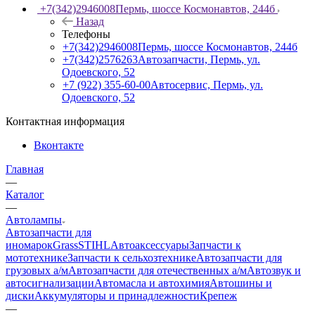
+7(342)2946008
Пермь, шоссе Космонавтов, 244б
Назад
Телефоны
+7(342)2946008
Пермь, шоссе Космонавтов, 244б
+7(342)2576263
Автозапчасти, Пермь, ул.
Одоевского, 52
+7 (922) 355-60-00
Автосервис, Пермь, ул.
Одоевского, 52
Контактная информация
Вконтакте
Главная
—
Каталог
—
Автолампы
Автозапчасти для
иномарок
Grass
STIHL
Автоаксессуары
Запчасти к
мототехнике
Запчасти к сельхозтехнике
Автозапчасти для
грузовых а/м
Автозапчасти для отечественных а/м
Автозвук и
автосигнализации
Автомасла и автохимия
Автошины и
диски
Аккумуляторы и принадлежности
Крепеж
—