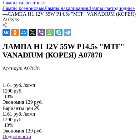
Лампы галогенные
Лампы ксеноновые
Лампы накаливания
Лампы светодиодные
—
ЛАМПА H1 12V 55W P14.5s "MTF" VANADIUM (КОРЕЯ)
А07878
ЛАМПА H1 12V 55W P14.5s "MTF"
VANADIUM (КОРЕЯ) А07878
Артикул:
А07878
1161
руб.
/комп
1290
руб.
-
10
%
Экономия
129
руб.
Варианты цен
1161
руб.
/комп
1290
руб.
-
10
%
Экономия
129
руб.
Подробности