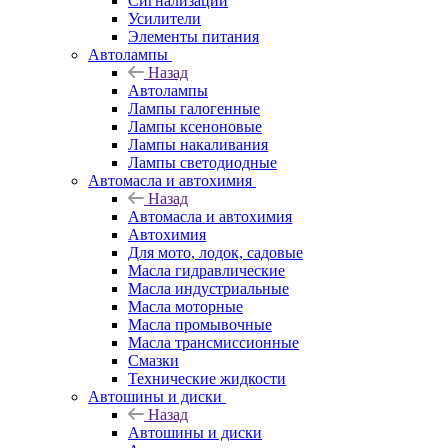
Сигнализации
Усилители
Элементы питания
Автолампы
Назад
Автолампы
Лампы галогенные
Лампы ксеноновые
Лампы накаливания
Лампы светодиодные
Автомасла и автохимия
Назад
Автомасла и автохимия
Автохимия
Для мото, лодок, садовые
Масла гидравлические
Масла индустриальные
Масла моторные
Масла промывочные
Масла трансмиссионные
Смазки
Технические жидкости
Автошины и диски
Назад
Автошины и диски