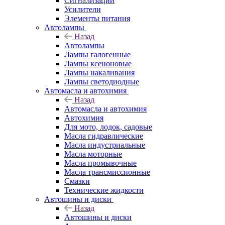
Сигнализации
Усилители
Элементы питания
Автолампы
Назад
Автолампы
Лампы галогенные
Лампы ксеноновые
Лампы накаливания
Лампы светодиодные
Автомасла и автохимия
Назад
Автомасла и автохимия
Автохимия
Для мото, лодок, садовые
Масла гидравлические
Масла индустриальные
Масла моторные
Масла промывочные
Масла трансмиссионные
Смазки
Технические жидкости
Автошины и диски
Назад
Автошины и диски