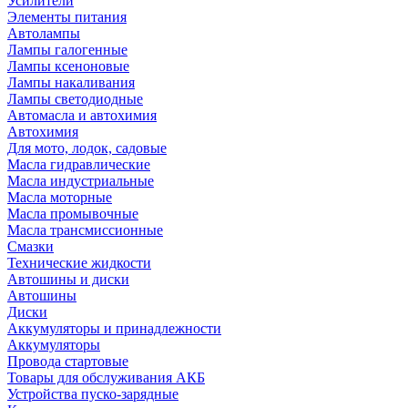
Усилители
Элементы питания
Автолампы
Лампы галогенные
Лампы ксеноновые
Лампы накаливания
Лампы светодиодные
Автомасла и автохимия
Автохимия
Для мото, лодок, садовые
Масла гидравлические
Масла индустриальные
Масла моторные
Масла промывочные
Масла трансмиссионные
Смазки
Технические жидкости
Автошины и диски
Автошины
Диски
Аккумуляторы и принадлежности
Аккумуляторы
Провода стартовые
Товары для обслуживания АКБ
Устройства пуско-зарядные