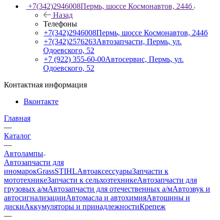
+7(342)2946008
Пермь, шоссе Космонавтов, 244б
Назад
Телефоны
+7(342)2946008
Пермь, шоссе Космонавтов, 244б
+7(342)2576263
Автозапчасти, Пермь, ул.
Одоевского, 52
+7 (922) 355-60-00
Автосервис, Пермь, ул.
Одоевского, 52
Контактная информация
Вконтакте
Главная
—
Каталог
—
Автолампы
Автозапчасти для
иномарок
Grass
STIHL
Автоаксессуары
Запчасти к
мототехнике
Запчасти к сельхозтехнике
Автозапчасти для
грузовых а/м
Автозапчасти для отечественных а/м
Автозвук и
автосигнализации
Автомасла и автохимия
Автошины и
диски
Аккумуляторы и принадлежности
Крепеж
—