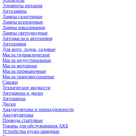
Усилители
Элементы питания
Автолампы
Лампы галогенные
Лампы ксеноновые
Лампы накаливания
Лампы светодиодные
Автомасла и автохимия
Автохимия
Для мото, лодок, садовые
Масла гидравлические
Масла индустриальные
Масла моторные
Масла промывочные
Масла трансмиссионные
Смазки
Технические жидкости
Автошины и диски
Автошины
Диски
Аккумуляторы и принадлежности
Аккумуляторы
Провода стартовые
Товары для обслуживания АКБ
Устройства пуско-зарядные