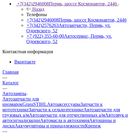
+7(342)2946008
Пермь, шоссе Космонавтов, 244б
Назад
Телефоны
+7(342)2946008
Пермь, шоссе Космонавтов, 244б
+7(342)2576263
Автозапчасти, Пермь, ул.
Одоевского, 52
+7 (922) 355-60-00
Автосервис, Пермь, ул.
Одоевского, 52
Контактная информация
Вконтакте
Главная
—
Каталог
—
Автолампы
Автозапчасти для
иномарок
Grass
STIHL
Автоаксессуары
Запчасти к
мототехнике
Запчасти к сельхозтехнике
Автозапчасти для
грузовых а/м
Автозапчасти для отечественных а/м
Автозвук и
автосигнализации
Автомасла и автохимия
Автошины и
диски
Аккумуляторы и принадлежности
Крепеж
—