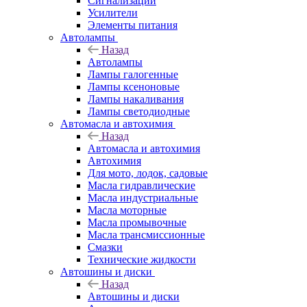
Сигнализации
Усилители
Элементы питания
Автолампы
Назад
Автолампы
Лампы галогенные
Лампы ксеноновые
Лампы накаливания
Лампы светодиодные
Автомасла и автохимия
Назад
Автомасла и автохимия
Автохимия
Для мото, лодок, садовые
Масла гидравлические
Масла индустриальные
Масла моторные
Масла промывочные
Масла трансмиссионные
Смазки
Технические жидкости
Автошины и диски
Назад
Автошины и диски