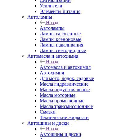
Сигнализации
Усилители
Элементы питания
Автолампы
Назад
Автолампы
Лампы галогенные
Лампы ксеноновые
Лампы накаливания
Лампы светодиодные
Автомасла и автохимия
Назад
Автомасла и автохимия
Автохимия
Для мото, лодок, садовые
Масла гидравлические
Масла индустриальные
Масла моторные
Масла промывочные
Масла трансмиссионные
Смазки
Технические жидкости
Автошины и диски
Назад
Автошины и диски