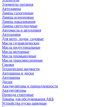
Усилители
Элементы питания
Автолампы
Лампы галогенные
Лампы ксеноновые
Лампы накаливания
Лампы светодиодные
Автомасла и автохимия
Автохимия
Для мото, лодок, садовые
Масла гидравлические
Масла индустриальные
Масла моторные
Масла промывочные
Масла трансмиссионные
Смазки
Технические жидкости
Автошины и диски
Автошины
Диски
Аккумуляторы и принадлежности
Аккумуляторы
Провода стартовые
Товары для обслуживания АКБ
Устройства пуско-зарядные