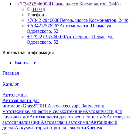
+7(342)2946008
Пермь, шоссе Космонавтов, 244б
Назад
Телефоны
+7(342)2946008
Пермь, шоссе Космонавтов, 244б
+7(342)2576263
Автозапчасти, Пермь, ул.
Одоевского, 52
+7 (922) 355-60-00
Автосервис, Пермь, ул.
Одоевского, 52
Контактная информация
Вконтакте
Главная
—
Каталог
—
Автолампы
Автозапчасти для
иномарок
Grass
STIHL
Автоаксессуары
Запчасти к
мототехнике
Запчасти к сельхозтехнике
Автозапчасти для
грузовых а/м
Автозапчасти для отечественных а/м
Автозвук и
автосигнализации
Автомасла и автохимия
Автошины и
диски
Аккумуляторы и принадлежности
Крепеж
—