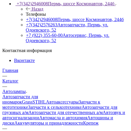
+7(342)2946008
Пермь, шоссе Космонавтов, 244б
Назад
Телефоны
+7(342)2946008
Пермь, шоссе Космонавтов, 244б
+7(342)2576263
Автозапчасти, Пермь, ул.
Одоевского, 52
+7 (922) 355-60-00
Автосервис, Пермь, ул.
Одоевского, 52
Контактная информация
Вконтакте
Главная
—
Каталог
—
Автолампы
Автозапчасти для
иномарок
Grass
STIHL
Автоаксессуары
Запчасти к
мототехнике
Запчасти к сельхозтехнике
Автозапчасти для
грузовых а/м
Автозапчасти для отечественных а/м
Автозвук и
автосигнализации
Автомасла и автохимия
Автошины и
диски
Аккумуляторы и принадлежности
Крепеж
—