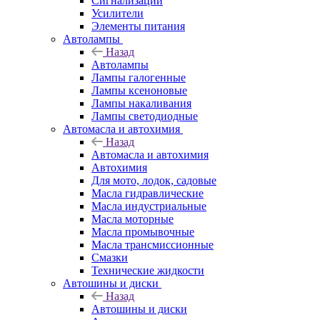
Сигнализации
Усилители
Элементы питания
Автолампы
Назад
Автолампы
Лампы галогенные
Лампы ксеноновые
Лампы накаливания
Лампы светодиодные
Автомасла и автохимия
Назад
Автомасла и автохимия
Автохимия
Для мото, лодок, садовые
Масла гидравлические
Масла индустриальные
Масла моторные
Масла промывочные
Масла трансмиссионные
Смазки
Технические жидкости
Автошины и диски
Назад
Автошины и диски