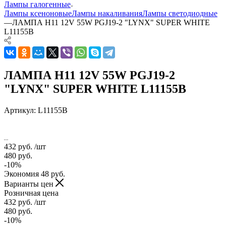
Лампы галогенные
Лампы ксеноновые
Лампы накаливания
Лампы светодиодные
—
ЛАМПА H11 12V 55W PGJ19-2 "LYNX" SUPER WHITE
L11155B
ЛАМПА H11 12V 55W PGJ19-2
"LYNX" SUPER WHITE L11155B
Артикул:
L11155B
432
руб.
/шт
480
руб.
-
10
%
Экономия
48
руб.
Варианты цен
Розничная цена
432
руб.
/шт
480
руб.
-
10
%