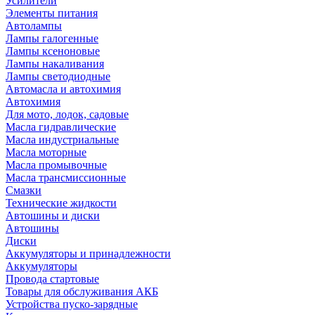
Усилители
Элементы питания
Автолампы
Лампы галогенные
Лампы ксеноновые
Лампы накаливания
Лампы светодиодные
Автомасла и автохимия
Автохимия
Для мото, лодок, садовые
Масла гидравлические
Масла индустриальные
Масла моторные
Масла промывочные
Масла трансмиссионные
Смазки
Технические жидкости
Автошины и диски
Автошины
Диски
Аккумуляторы и принадлежности
Аккумуляторы
Провода стартовые
Товары для обслуживания АКБ
Устройства пуско-зарядные