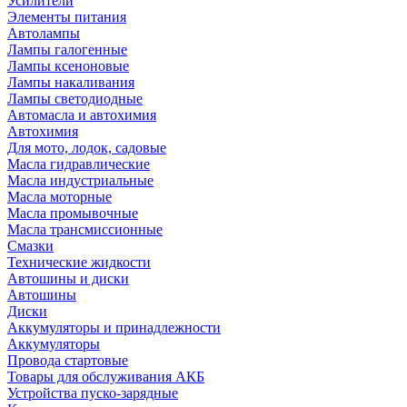
Усилители
Элементы питания
Автолампы
Лампы галогенные
Лампы ксеноновые
Лампы накаливания
Лампы светодиодные
Автомасла и автохимия
Автохимия
Для мото, лодок, садовые
Масла гидравлические
Масла индустриальные
Масла моторные
Масла промывочные
Масла трансмиссионные
Смазки
Технические жидкости
Автошины и диски
Автошины
Диски
Аккумуляторы и принадлежности
Аккумуляторы
Провода стартовые
Товары для обслуживания АКБ
Устройства пуско-зарядные