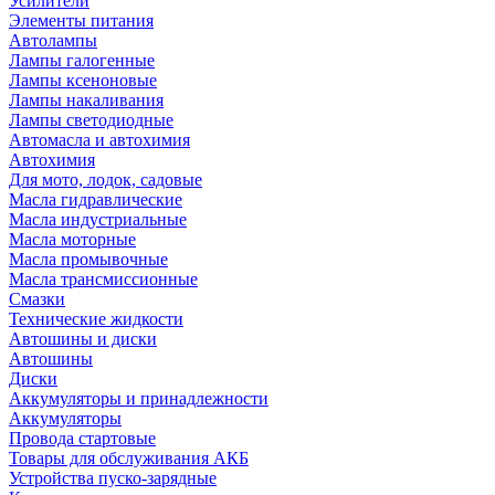
Усилители
Элементы питания
Автолампы
Лампы галогенные
Лампы ксеноновые
Лампы накаливания
Лампы светодиодные
Автомасла и автохимия
Автохимия
Для мото, лодок, садовые
Масла гидравлические
Масла индустриальные
Масла моторные
Масла промывочные
Масла трансмиссионные
Смазки
Технические жидкости
Автошины и диски
Автошины
Диски
Аккумуляторы и принадлежности
Аккумуляторы
Провода стартовые
Товары для обслуживания АКБ
Устройства пуско-зарядные