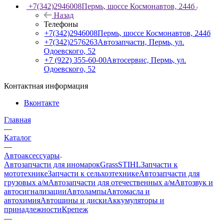
+7(342)2946008
Пермь, шоссе Космонавтов, 244б
Назад
Телефоны
+7(342)2946008
Пермь, шоссе Космонавтов, 244б
+7(342)2576263
Автозапчасти, Пермь, ул.
Одоевского, 52
+7 (922) 355-60-00
Автосервис, Пермь, ул.
Одоевского, 52
Контактная информация
Вконтакте
Главная
—
Каталог
—
Автоаксессуары
Автозапчасти для иномарок
Grass
STIHL
Запчасти к
мототехнике
Запчасти к сельхозтехнике
Автозапчасти для
грузовых а/м
Автозапчасти для отечественных а/м
Автозвук и
автосигнализации
Автолампы
Автомасла и
автохимия
Автошины и диски
Аккумуляторы и
принадлежности
Крепеж
—