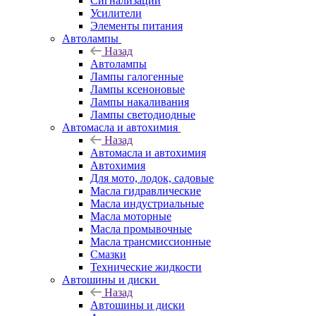
Сигнализации
Усилители
Элементы питания
Автолампы
Назад
Автолампы
Лампы галогенные
Лампы ксеноновые
Лампы накаливания
Лампы светодиодные
Автомасла и автохимия
Назад
Автомасла и автохимия
Автохимия
Для мото, лодок, садовые
Масла гидравлические
Масла индустриальные
Масла моторные
Масла промывочные
Масла трансмиссионные
Смазки
Технические жидкости
Автошины и диски
Назад
Автошины и диски