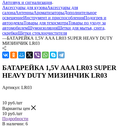
Автозвук и сигнализация
Аксессуары для кузова
Аксессуары для
салона
Антенны
Ароматизаторы
Дополнительное
освещение
Инструмент и приспособления
Подогрев и
автоодеяла
Товары для техосмотра
Товары по уходу за
автомобилем
Шумоизоляция
Щетки для мытья, снега,
скребки
Щетки стеклоочистителя
—
БАТАРЕЙКА 1,5V AAA LR03 SUPER HEAVY DUTY
МИЗИНЧИК LR03
БАТАРЕЙКА 1,5V AAA LR03 SUPER
HEAVY DUTY МИЗИНЧИК LR03
Артикул:
LR03
10
руб.
/шт
Варианты цен
10
руб.
/шт
Подробности
В наличии
: 6