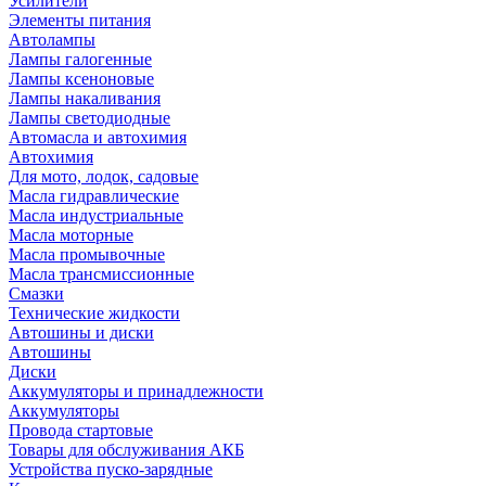
Усилители
Элементы питания
Автолампы
Лампы галогенные
Лампы ксеноновые
Лампы накаливания
Лампы светодиодные
Автомасла и автохимия
Автохимия
Для мото, лодок, садовые
Масла гидравлические
Масла индустриальные
Масла моторные
Масла промывочные
Масла трансмиссионные
Смазки
Технические жидкости
Автошины и диски
Автошины
Диски
Аккумуляторы и принадлежности
Аккумуляторы
Провода стартовые
Товары для обслуживания АКБ
Устройства пуско-зарядные