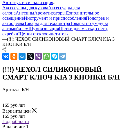
Автозвук и сигнализация
Аксессуары для кузова
Аксессуары для
салона
Антенны
Ароматизаторы
Дополнительное
освещение
Инструмент и приспособления
Подогрев и
автоодеяла
Товары для техосмотра
Товары по уходу за
автомобилем
Шумоизоляция
Щетки для мытья, снега,
скребки
Щетки стеклоочистителя
—
(!!!) ЧЕХОЛ СИЛИКОНОВЫЙ СМАРТ КЛЮЧ KIA 3
КНОПКИ Б/Н
(!!!) ЧЕХОЛ СИЛИКОНОВЫЙ
СМАРТ КЛЮЧ KIA 3 КНОПКИ Б/Н
Артикул:
Б/Н
165
руб.
/шт
Варианты цен
165
руб.
/шт
Подробности
В наличии
: 1