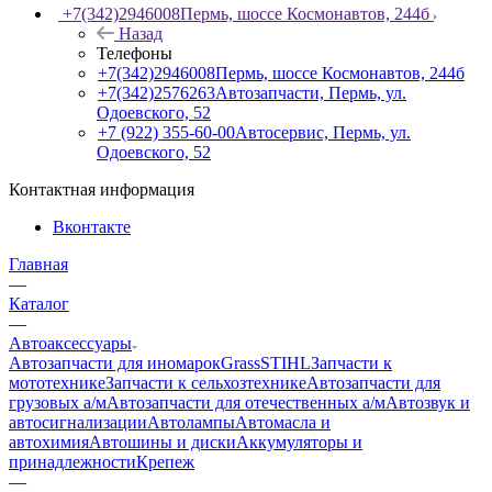
+7(342)2946008
Пермь, шоссе Космонавтов, 244б
Назад
Телефоны
+7(342)2946008
Пермь, шоссе Космонавтов, 244б
+7(342)2576263
Автозапчасти, Пермь, ул.
Одоевского, 52
+7 (922) 355-60-00
Автосервис, Пермь, ул.
Одоевского, 52
Контактная информация
Вконтакте
Главная
—
Каталог
—
Автоаксессуары
Автозапчасти для иномарок
Grass
STIHL
Запчасти к
мототехнике
Запчасти к сельхозтехнике
Автозапчасти для
грузовых а/м
Автозапчасти для отечественных а/м
Автозвук и
автосигнализации
Автолампы
Автомасла и
автохимия
Автошины и диски
Аккумуляторы и
принадлежности
Крепеж
—