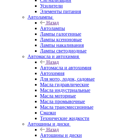
Сигнализации
Усилители
Элементы питания
Автолампы
Назад
Автолампы
Лампы галогенные
Лампы ксеноновые
Лампы накаливания
Лампы светодиодные
Автомасла и автохимия
Назад
Автомасла и автохимия
Автохимия
Для мото, лодок, садовые
Масла гидравлические
Масла индустриальные
Масла моторные
Масла промывочные
Масла трансмиссионные
Смазки
Технические жидкости
Автошины и диски
Назад
Автошины и диски