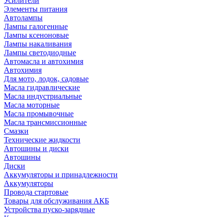
Усилители
Элементы питания
Автолампы
Лампы галогенные
Лампы ксеноновые
Лампы накаливания
Лампы светодиодные
Автомасла и автохимия
Автохимия
Для мото, лодок, садовые
Масла гидравлические
Масла индустриальные
Масла моторные
Масла промывочные
Масла трансмиссионные
Смазки
Технические жидкости
Автошины и диски
Автошины
Диски
Аккумуляторы и принадлежности
Аккумуляторы
Провода стартовые
Товары для обслуживания АКБ
Устройства пуско-зарядные