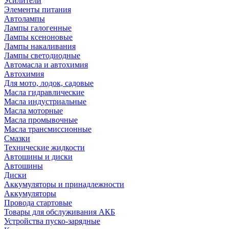
Усилители
Элементы питания
Автолампы
Лампы галогенные
Лампы ксеноновые
Лампы накаливания
Лампы светодиодные
Автомасла и автохимия
Автохимия
Для мото, лодок, садовые
Масла гидравлические
Масла индустриальные
Масла моторные
Масла промывочные
Масла трансмиссионные
Смазки
Технические жидкости
Автошины и диски
Автошины
Диски
Аккумуляторы и принадлежности
Аккумуляторы
Провода стартовые
Товары для обслуживания АКБ
Устройства пуско-зарядные