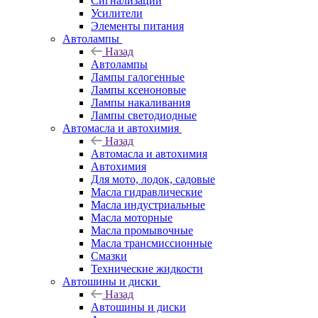
Сигнализации
Усилители
Элементы питания
Автолампы
Назад
Автолампы
Лампы галогенные
Лампы ксеноновые
Лампы накаливания
Лампы светодиодные
Автомасла и автохимия
Назад
Автомасла и автохимия
Автохимия
Для мото, лодок, садовые
Масла гидравлические
Масла индустриальные
Масла моторные
Масла промывочные
Масла трансмиссионные
Смазки
Технические жидкости
Автошины и диски
Назад
Автошины и диски