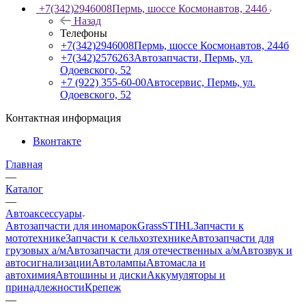
+7(342)2946008
Пермь, шоссе Космонавтов, 244б
Назад
Телефоны
+7(342)2946008
Пермь, шоссе Космонавтов, 244б
+7(342)2576263
Автозапчасти, Пермь, ул.
Одоевского, 52
+7 (922) 355-60-00
Автосервис, Пермь, ул.
Одоевского, 52
Контактная информация
Вконтакте
Главная
—
Каталог
—
Автоаксессуары
Автозапчасти для иномарок
Grass
STIHL
Запчасти к
мототехнике
Запчасти к сельхозтехнике
Автозапчасти для
грузовых а/м
Автозапчасти для отечественных а/м
Автозвук и
автосигнализации
Автолампы
Автомасла и
автохимия
Автошины и диски
Аккумуляторы и
принадлежности
Крепеж
—