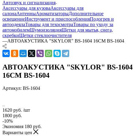
Автозвук и сигнализация
Аксессуары для кузова
Аксессуары для
салона
Антенны
Ароматизаторы
Дополнительное
освещение
Инструмент и приспособления
Подогрев и
автоодеяла
Товары для техосмотра
Товары по уходу за
автомобилем
Шумоизоляция
Щетки для мытья, снега,
скребки
Щетки стеклоочистителя
—
АВТОАКУСТИКА "SKYLOR" BS-1604 16СМ BS-1604
АВТОАКУСТИКА "SKYLOR" BS-1604
16СМ BS-1604
Артикул:
BS-1604
1620
руб.
/шт
1800
руб.
-
10
%
Экономия
180
руб.
Варианты цен