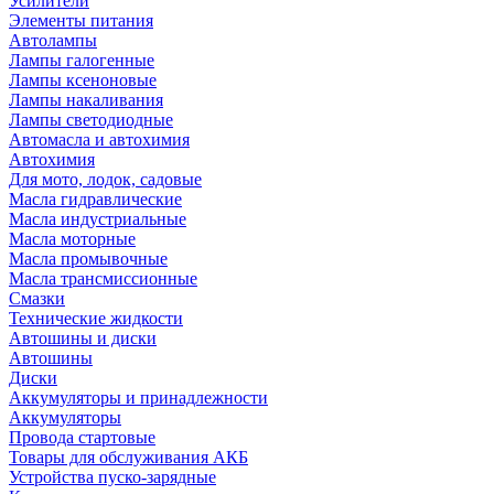
Усилители
Элементы питания
Автолампы
Лампы галогенные
Лампы ксеноновые
Лампы накаливания
Лампы светодиодные
Автомасла и автохимия
Автохимия
Для мото, лодок, садовые
Масла гидравлические
Масла индустриальные
Масла моторные
Масла промывочные
Масла трансмиссионные
Смазки
Технические жидкости
Автошины и диски
Автошины
Диски
Аккумуляторы и принадлежности
Аккумуляторы
Провода стартовые
Товары для обслуживания АКБ
Устройства пуско-зарядные