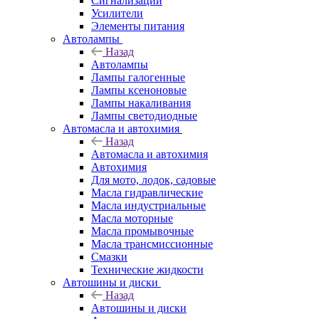
Сигнализации
Усилители
Элементы питания
Автолампы
Назад
Автолампы
Лампы галогенные
Лампы ксеноновые
Лампы накаливания
Лампы светодиодные
Автомасла и автохимия
Назад
Автомасла и автохимия
Автохимия
Для мото, лодок, садовые
Масла гидравлические
Масла индустриальные
Масла моторные
Масла промывочные
Масла трансмиссионные
Смазки
Технические жидкости
Автошины и диски
Назад
Автошины и диски