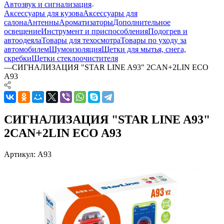
Автозвук и сигнализация
Аксессуары для кузова
Аксессуары для
салона
Антенны
Ароматизаторы
Дополнительное
освещение
Инструмент и приспособления
Подогрев и
автоодеяла
Товары для техосмотра
Товары по уходу за
автомобилем
Шумоизоляция
Щетки для мытья, снега,
скребки
Щетки стеклоочистителя
—
СИГНАЛИЗАЦИЯ "STAR LINE A93" 2CAN+2LIN ECO
A93
СИГНАЛИЗАЦИЯ "STAR LINE A93"
2CAN+2LIN ECO A93
Артикул:
A93