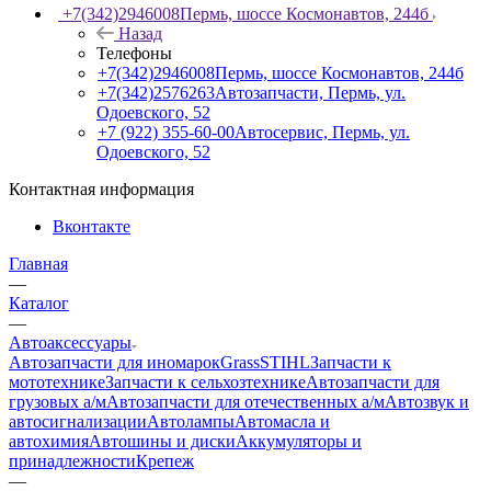
+7(342)2946008
Пермь, шоссе Космонавтов, 244б
Назад
Телефоны
+7(342)2946008
Пермь, шоссе Космонавтов, 244б
+7(342)2576263
Автозапчасти, Пермь, ул.
Одоевского, 52
+7 (922) 355-60-00
Автосервис, Пермь, ул.
Одоевского, 52
Контактная информация
Вконтакте
Главная
—
Каталог
—
Автоаксессуары
Автозапчасти для иномарок
Grass
STIHL
Запчасти к
мототехнике
Запчасти к сельхозтехнике
Автозапчасти для
грузовых а/м
Автозапчасти для отечественных а/м
Автозвук и
автосигнализации
Автолампы
Автомасла и
автохимия
Автошины и диски
Аккумуляторы и
принадлежности
Крепеж
—