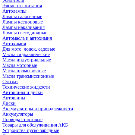
Усилители
Элементы питания
Автолампы
Лампы галогенные
Лампы ксеноновые
Лампы накаливания
Лампы светодиодные
Автомасла и автохимия
Автохимия
Для мото, лодок, садовые
Масла гидравлические
Масла индустриальные
Масла моторные
Масла промывочные
Масла трансмиссионные
Смазки
Технические жидкости
Автошины и диски
Автошины
Диски
Аккумуляторы и принадлежности
Аккумуляторы
Провода стартовые
Товары для обслуживания АКБ
Устройства пуско-зарядные