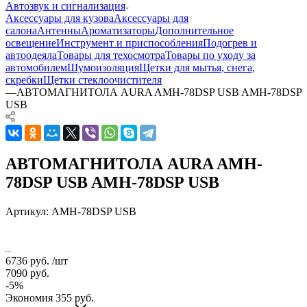
Автозвук и сигнализация
Аксессуары для кузова
Аксессуары для
салона
Антенны
Ароматизаторы
Дополнительное
освещение
Инструмент и приспособления
Подогрев и
автоодеяла
Товары для техосмотра
Товары по уходу за
автомобилем
Шумоизоляция
Щетки для мытья, снега,
скребки
Щетки стеклоочистителя
—
АВТОМАГНИТОЛА AURA AMH-78DSP USB AMH-78DSP
USB
АВТОМАГНИТОЛА AURA AMH-
78DSP USB AMH-78DSP USB
Артикул:
AMH-78DSP USB
6736
руб.
/шт
7090
руб.
-
5
%
Экономия
355
руб.