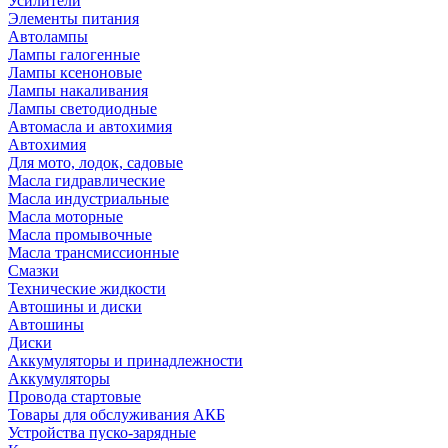
Усилители
Элементы питания
Автолампы
Лампы галогенные
Лампы ксеноновые
Лампы накаливания
Лампы светодиодные
Автомасла и автохимия
Автохимия
Для мото, лодок, садовые
Масла гидравлические
Масла индустриальные
Масла моторные
Масла промывочные
Масла трансмиссионные
Смазки
Технические жидкости
Автошины и диски
Автошины
Диски
Аккумуляторы и принадлежности
Аккумуляторы
Провода стартовые
Товары для обслуживания АКБ
Устройства пуско-зарядные