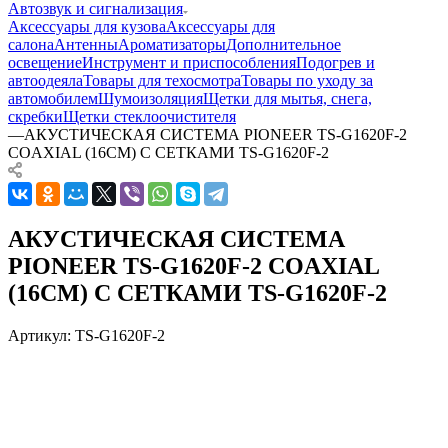
Автозвук и сигнализация
Аксессуары для кузова
Аксессуары для
салона
Антенны
Ароматизаторы
Дополнительное
освещение
Инструмент и приспособления
Подогрев и
автоодеяла
Товары для техосмотра
Товары по уходу за
автомобилем
Шумоизоляция
Щетки для мытья, снега,
скребки
Щетки стеклоочистителя
—
АКУСТИЧЕСКАЯ СИСТЕМА PIONEER TS-G1620F-2
COAXIAL (16СМ) С СЕТКАМИ TS-G1620F-2
АКУСТИЧЕСКАЯ СИСТЕМА
PIONEER TS-G1620F-2 COAXIAL
(16СМ) С СЕТКАМИ TS-G1620F-2
Артикул:
TS-G1620F-2