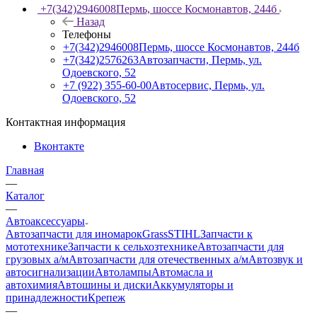
+7(342)2946008
Пермь, шоссе Космонавтов, 244б
Назад
Телефоны
+7(342)2946008
Пермь, шоссе Космонавтов, 244б
+7(342)2576263
Автозапчасти, Пермь, ул.
Одоевского, 52
+7 (922) 355-60-00
Автосервис, Пермь, ул.
Одоевского, 52
Контактная информация
Вконтакте
Главная
—
Каталог
—
Автоаксессуары
Автозапчасти для иномарок
Grass
STIHL
Запчасти к
мототехнике
Запчасти к сельхозтехнике
Автозапчасти для
грузовых а/м
Автозапчасти для отечественных а/м
Автозвук и
автосигнализации
Автолампы
Автомасла и
автохимия
Автошины и диски
Аккумуляторы и
принадлежности
Крепеж
—