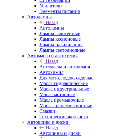
Сигнализации
Усилители
Элементы питания
Автолампы
Назад
Автолампы
Лампы галогенные
Лампы ксеноновые
Лампы накаливания
Лампы светодиодные
Автомасла и автохимия
Назад
Автомасла и автохимия
Автохимия
Для мото, лодок, садовые
Масла гидравлические
Масла индустриальные
Масла моторные
Масла промывочные
Масла трансмиссионные
Смазки
Технические жидкости
Автошины и диски
Назад
Автошины и диски