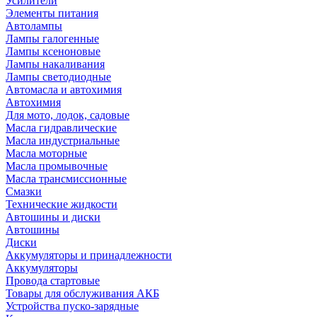
Усилители
Элементы питания
Автолампы
Лампы галогенные
Лампы ксеноновые
Лампы накаливания
Лампы светодиодные
Автомасла и автохимия
Автохимия
Для мото, лодок, садовые
Масла гидравлические
Масла индустриальные
Масла моторные
Масла промывочные
Масла трансмиссионные
Смазки
Технические жидкости
Автошины и диски
Автошины
Диски
Аккумуляторы и принадлежности
Аккумуляторы
Провода стартовые
Товары для обслуживания АКБ
Устройства пуско-зарядные