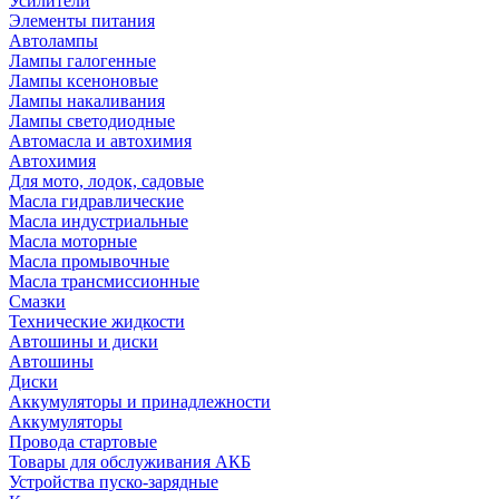
Усилители
Элементы питания
Автолампы
Лампы галогенные
Лампы ксеноновые
Лампы накаливания
Лампы светодиодные
Автомасла и автохимия
Автохимия
Для мото, лодок, садовые
Масла гидравлические
Масла индустриальные
Масла моторные
Масла промывочные
Масла трансмиссионные
Смазки
Технические жидкости
Автошины и диски
Автошины
Диски
Аккумуляторы и принадлежности
Аккумуляторы
Провода стартовые
Товары для обслуживания АКБ
Устройства пуско-зарядные