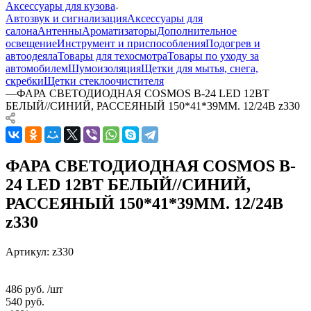
Аксессуары для кузова
Автозвук и сигнализация
Аксессуары для
салона
Антенны
Ароматизаторы
Дополнительное
освещение
Инструмент и приспособления
Подогрев и
автоодеяла
Товары для техосмотра
Товары по уходу за
автомобилем
Шумоизоляция
Щетки для мытья, снега,
скребки
Щетки стеклоочистителя
—
ФАРА СВЕТОДИОДНАЯ COSMOS B-24 LED 12ВТ
БЕЛЫЙ//СИНИЙ, РАССЕЯНЫЙ 150*41*39ММ. 12/24В z330
ФАРА СВЕТОДИОДНАЯ COSMOS B-
24 LED 12ВТ БЕЛЫЙ//СИНИЙ,
РАССЕЯНЫЙ 150*41*39ММ. 12/24В
z330
Артикул:
z330
486
руб.
/шт
540
руб.