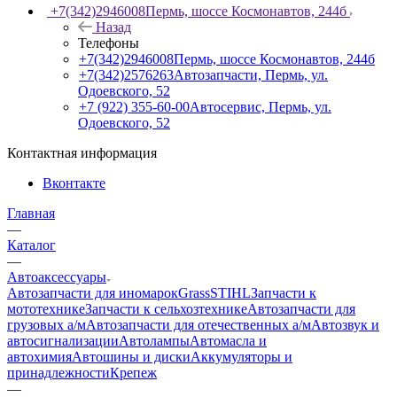
+7(342)2946008
Пермь, шоссе Космонавтов, 244б
Назад
Телефоны
+7(342)2946008
Пермь, шоссе Космонавтов, 244б
+7(342)2576263
Автозапчасти, Пермь, ул.
Одоевского, 52
+7 (922) 355-60-00
Автосервис, Пермь, ул.
Одоевского, 52
Контактная информация
Вконтакте
Главная
—
Каталог
—
Автоаксессуары
Автозапчасти для иномарок
Grass
STIHL
Запчасти к
мототехнике
Запчасти к сельхозтехнике
Автозапчасти для
грузовых а/м
Автозапчасти для отечественных а/м
Автозвук и
автосигнализации
Автолампы
Автомасла и
автохимия
Автошины и диски
Аккумуляторы и
принадлежности
Крепеж
—