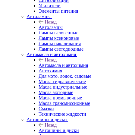
Сигнализации
Усилители
Элементы питания
Автолампы
Назад
Автолампы
Лампы галогенные
Лампы ксеноновые
Лампы накаливания
Лампы светодиодные
Автомасла и автохимия
Назад
Автомасла и автохимия
Автохимия
Для мото, лодок, садовые
Масла гидравлические
Масла индустриальные
Масла моторные
Масла промывочные
Масла трансмиссионные
Смазки
Технические жидкости
Автошины и диски
Назад
Автошины и диски