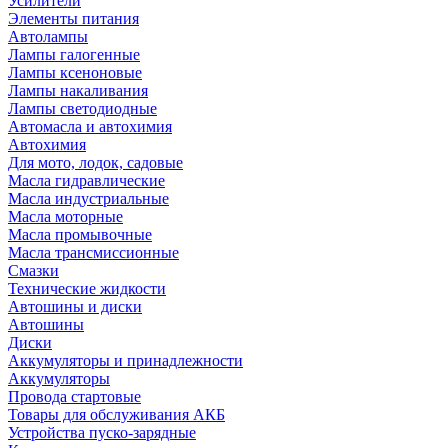
Усилители
Элементы питания
Автолампы
Лампы галогенные
Лампы ксеноновые
Лампы накаливания
Лампы светодиодные
Автомасла и автохимия
Автохимия
Для мото, лодок, садовые
Масла гидравлические
Масла индустриальные
Масла моторные
Масла промывочные
Масла трансмиссионные
Смазки
Технические жидкости
Автошины и диски
Автошины
Диски
Аккумуляторы и принадлежности
Аккумуляторы
Провода стартовые
Товары для обслуживания АКБ
Устройства пуско-зарядные