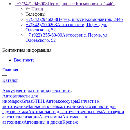
+7(342)2946008
Пермь, шоссе Космонавтов, 244б
Назад
Телефоны
+7(342)2946008
Пермь, шоссе Космонавтов, 244б
+7(342)2576263
Автозапчасти, Пермь, ул.
Одоевского, 52
+7 (922) 355-60-00
Автосервис, Пермь, ул.
Одоевского, 52
Контактная информация
Вконтакте
Главная
—
Каталог
—
Аккумуляторы и принадлежности
Автозапчасти для
иномарок
Grass
STIHL
Автоаксессуары
Запчасти к
мототехнике
Запчасти к сельхозтехнике
Автозапчасти для
грузовых а/м
Автозапчасти для отечественных а/м
Автозвук и
автосигнализации
Автолампы
Автомасла и
автохимия
Автошины и диски
Крепеж
—