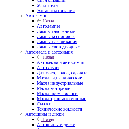
Сигнализации
Усилители
Элементы питания
Автолампы
Назад
Автолампы
Лампы галогенные
Лампы ксеноновые
Лампы накаливания
Лампы светодиодные
Автомасла и автохимия
Назад
Автомасла и автохимия
Автохимия
Для мото, лодок, садовые
Масла гидравлические
Масла индустриальные
Масла моторные
Масла промывочные
Масла трансмиссионные
Смазки
Технические жидкости
Автошины и диски
Назад
Автошины и диски