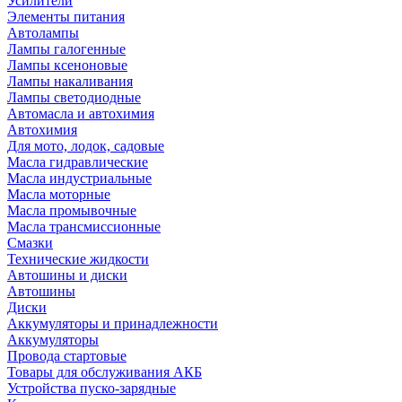
Усилители
Элементы питания
Автолампы
Лампы галогенные
Лампы ксеноновые
Лампы накаливания
Лампы светодиодные
Автомасла и автохимия
Автохимия
Для мото, лодок, садовые
Масла гидравлические
Масла индустриальные
Масла моторные
Масла промывочные
Масла трансмиссионные
Смазки
Технические жидкости
Автошины и диски
Автошины
Диски
Аккумуляторы и принадлежности
Аккумуляторы
Провода стартовые
Товары для обслуживания АКБ
Устройства пуско-зарядные