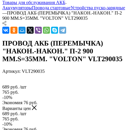
Товары для обслуживания АКБ
Аккумуляторы
Провода стартовые
Устройства пуско-зарядные
—
ПРОВОД АКБ (ПЕРЕМЫЧКА) "НАКОН.-НАКОН." П-2
900 ММ.S=35ММ. "VOLTON" VLT290035
ПРОВОД АКБ (ПЕРЕМЫЧКА)
"НАКОН.-НАКОН." П-2 900
ММ.S=35ММ. "VOLTON" VLT290035
Артикул:
VLT290035
689
руб.
/шт
765
руб.
-
10
%
Экономия
76
руб.
Варианты цен
689
руб.
/шт
765
руб.
-
10
%
Экономия
76
руб.