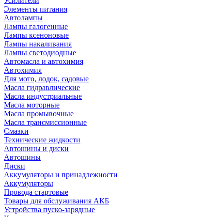
Усилители
Элементы питания
Автолампы
Лампы галогенные
Лампы ксеноновые
Лампы накаливания
Лампы светодиодные
Автомасла и автохимия
Автохимия
Для мото, лодок, садовые
Масла гидравлические
Масла индустриальные
Масла моторные
Масла промывочные
Масла трансмиссионные
Смазки
Технические жидкости
Автошины и диски
Автошины
Диски
Аккумуляторы и принадлежности
Аккумуляторы
Провода стартовые
Товары для обслуживания АКБ
Устройства пуско-зарядные