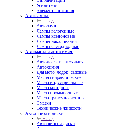
Сигнализации
Усилители
Элементы питания
Автолампы
Назад
Автолампы
Лампы галогенные
Лампы ксеноновые
Лампы накаливания
Лампы светодиодные
Автомасла и автохимия
Назад
Автомасла и автохимия
Автохимия
Для мото, лодок, садовые
Масла гидравлические
Масла индустриальные
Масла моторные
Масла промывочные
Масла трансмиссионные
Смазки
Технические жидкости
Автошины и диски
Назад
Автошины и диски