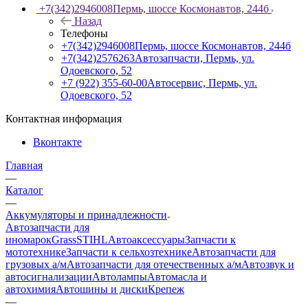
+7(342)2946008
Пермь, шоссе Космонавтов, 244б
Назад
Телефоны
+7(342)2946008
Пермь, шоссе Космонавтов, 244б
+7(342)2576263
Автозапчасти, Пермь, ул.
Одоевского, 52
+7 (922) 355-60-00
Автосервис, Пермь, ул.
Одоевского, 52
Контактная информация
Вконтакте
Главная
—
Каталог
—
Аккумуляторы и принадлежности
Автозапчасти для
иномарок
Grass
STIHL
Автоаксессуары
Запчасти к
мототехнике
Запчасти к сельхозтехнике
Автозапчасти для
грузовых а/м
Автозапчасти для отечественных а/м
Автозвук и
автосигнализации
Автолампы
Автомасла и
автохимия
Автошины и диски
Крепеж
—