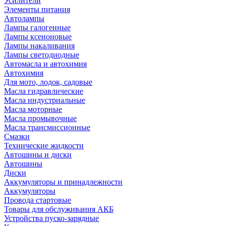
Усилители
Элементы питания
Автолампы
Лампы галогенные
Лампы ксеноновые
Лампы накаливания
Лампы светодиодные
Автомасла и автохимия
Автохимия
Для мото, лодок, садовые
Масла гидравлические
Масла индустриальные
Масла моторные
Масла промывочные
Масла трансмиссионные
Смазки
Технические жидкости
Автошины и диски
Автошины
Диски
Аккумуляторы и принадлежности
Аккумуляторы
Провода стартовые
Товары для обслуживания АКБ
Устройства пуско-зарядные