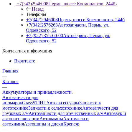
+7(342)2946008
Пермь, шоссе Космонавтов, 244б
Назад
Телефоны
+7(342)2946008
Пермь, шоссе Космонавтов, 244б
+7(342)2576263
Автозапчасти, Пермь, ул.
Одоевского, 52
+7 (922) 355-60-00
Автосервис, Пермь, ул.
Одоевского, 52
Контактная информация
Вконтакте
Главная
—
Каталог
—
Аккумуляторы и принадлежности
Автозапчасти для
иномарок
Grass
STIHL
Автоаксессуары
Запчасти к
мототехнике
Запчасти к сельхозтехнике
Автозапчасти для
грузовых а/м
Автозапчасти для отечественных а/м
Автозвук и
автосигнализации
Автолампы
Автомасла и
автохимия
Автошины и диски
Крепеж
—