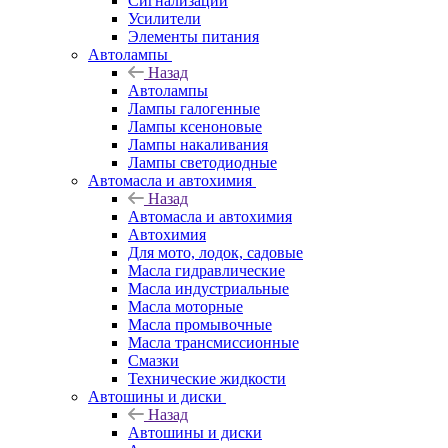
Сигнализации
Усилители
Элементы питания
Автолампы
Назад
Автолампы
Лампы галогенные
Лампы ксеноновые
Лампы накаливания
Лампы светодиодные
Автомасла и автохимия
Назад
Автомасла и автохимия
Автохимия
Для мото, лодок, садовые
Масла гидравлические
Масла индустриальные
Масла моторные
Масла промывочные
Масла трансмиссионные
Смазки
Технические жидкости
Автошины и диски
Назад
Автошины и диски