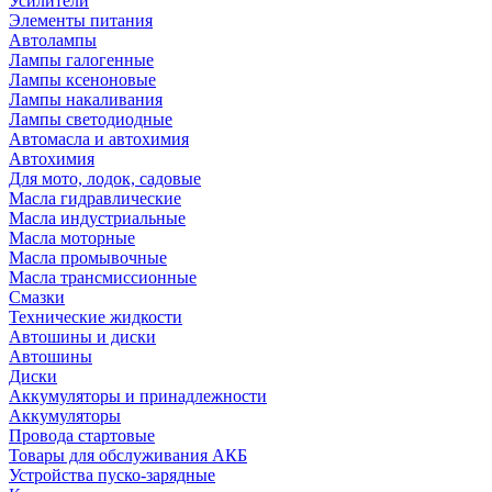
Усилители
Элементы питания
Автолампы
Лампы галогенные
Лампы ксеноновые
Лампы накаливания
Лампы светодиодные
Автомасла и автохимия
Автохимия
Для мото, лодок, садовые
Масла гидравлические
Масла индустриальные
Масла моторные
Масла промывочные
Масла трансмиссионные
Смазки
Технические жидкости
Автошины и диски
Автошины
Диски
Аккумуляторы и принадлежности
Аккумуляторы
Провода стартовые
Товары для обслуживания АКБ
Устройства пуско-зарядные