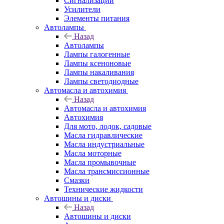
Сигнализации
Усилители
Элементы питания
Автолампы
Назад
Автолампы
Лампы галогенные
Лампы ксеноновые
Лампы накаливания
Лампы светодиодные
Автомасла и автохимия
Назад
Автомасла и автохимия
Автохимия
Для мото, лодок, садовые
Масла гидравлические
Масла индустриальные
Масла моторные
Масла промывочные
Масла трансмиссионные
Смазки
Технические жидкости
Автошины и диски
Назад
Автошины и диски