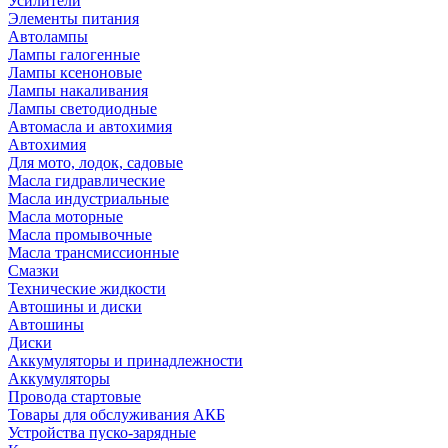
Усилители
Элементы питания
Автолампы
Лампы галогенные
Лампы ксеноновые
Лампы накаливания
Лампы светодиодные
Автомасла и автохимия
Автохимия
Для мото, лодок, садовые
Масла гидравлические
Масла индустриальные
Масла моторные
Масла промывочные
Масла трансмиссионные
Смазки
Технические жидкости
Автошины и диски
Автошины
Диски
Аккумуляторы и принадлежности
Аккумуляторы
Провода стартовые
Товары для обслуживания АКБ
Устройства пуско-зарядные