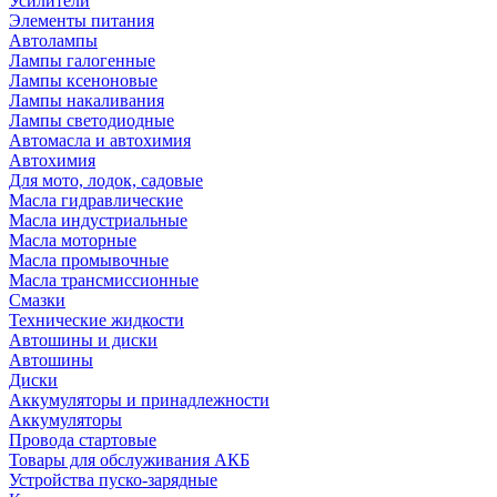
Усилители
Элементы питания
Автолампы
Лампы галогенные
Лампы ксеноновые
Лампы накаливания
Лампы светодиодные
Автомасла и автохимия
Автохимия
Для мото, лодок, садовые
Масла гидравлические
Масла индустриальные
Масла моторные
Масла промывочные
Масла трансмиссионные
Смазки
Технические жидкости
Автошины и диски
Автошины
Диски
Аккумуляторы и принадлежности
Аккумуляторы
Провода стартовые
Товары для обслуживания АКБ
Устройства пуско-зарядные