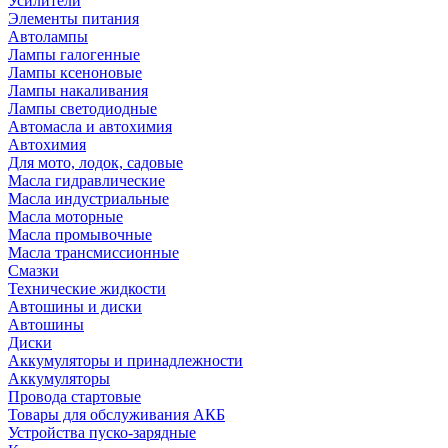
Усилители
Элементы питания
Автолампы
Лампы галогенные
Лампы ксеноновые
Лампы накаливания
Лампы светодиодные
Автомасла и автохимия
Автохимия
Для мото, лодок, садовые
Масла гидравлические
Масла индустриальные
Масла моторные
Масла промывочные
Масла трансмиссионные
Смазки
Технические жидкости
Автошины и диски
Автошины
Диски
Аккумуляторы и принадлежности
Аккумуляторы
Провода стартовые
Товары для обслуживания АКБ
Устройства пуско-зарядные