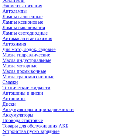
Усилители
Элементы питания
Автолампы
Лампы галогенные
Лампы ксеноновые
Лампы накаливания
Лампы светодиодные
Автомасла и автохимия
Автохимия
Для мото, лодок, садовые
Масла гидравлические
Масла индустриальные
Масла моторные
Масла промывочные
Масла трансмиссионные
Смазки
Технические жидкости
Автошины и диски
Автошины
Диски
Аккумуляторы и принадлежности
Аккумуляторы
Провода стартовые
Товары для обслуживания АКБ
Устройства пуско-зарядные