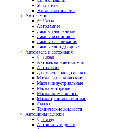
Сигнализации
Усилители
Элементы питания
Автолампы
Назад
Автолампы
Лампы галогенные
Лампы ксеноновые
Лампы накаливания
Лампы светодиодные
Автомасла и автохимия
Назад
Автомасла и автохимия
Автохимия
Для мото, лодок, садовые
Масла гидравлические
Масла индустриальные
Масла моторные
Масла промывочные
Масла трансмиссионные
Смазки
Технические жидкости
Автошины и диски
Назад
Автошины и диски