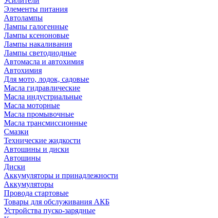
Усилители
Элементы питания
Автолампы
Лампы галогенные
Лампы ксеноновые
Лампы накаливания
Лампы светодиодные
Автомасла и автохимия
Автохимия
Для мото, лодок, садовые
Масла гидравлические
Масла индустриальные
Масла моторные
Масла промывочные
Масла трансмиссионные
Смазки
Технические жидкости
Автошины и диски
Автошины
Диски
Аккумуляторы и принадлежности
Аккумуляторы
Провода стартовые
Товары для обслуживания АКБ
Устройства пуско-зарядные