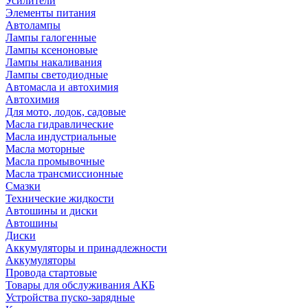
Усилители
Элементы питания
Автолампы
Лампы галогенные
Лампы ксеноновые
Лампы накаливания
Лампы светодиодные
Автомасла и автохимия
Автохимия
Для мото, лодок, садовые
Масла гидравлические
Масла индустриальные
Масла моторные
Масла промывочные
Масла трансмиссионные
Смазки
Технические жидкости
Автошины и диски
Автошины
Диски
Аккумуляторы и принадлежности
Аккумуляторы
Провода стартовые
Товары для обслуживания АКБ
Устройства пуско-зарядные