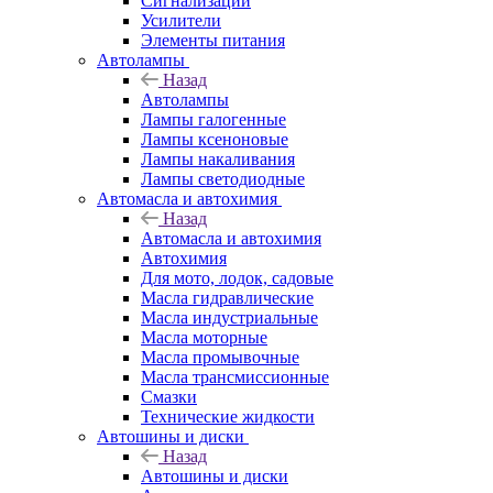
Сигнализации
Усилители
Элементы питания
Автолампы
Назад
Автолампы
Лампы галогенные
Лампы ксеноновые
Лампы накаливания
Лампы светодиодные
Автомасла и автохимия
Назад
Автомасла и автохимия
Автохимия
Для мото, лодок, садовые
Масла гидравлические
Масла индустриальные
Масла моторные
Масла промывочные
Масла трансмиссионные
Смазки
Технические жидкости
Автошины и диски
Назад
Автошины и диски