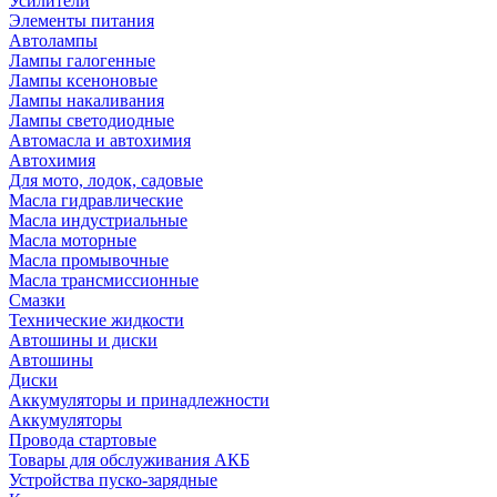
Усилители
Элементы питания
Автолампы
Лампы галогенные
Лампы ксеноновые
Лампы накаливания
Лампы светодиодные
Автомасла и автохимия
Автохимия
Для мото, лодок, садовые
Масла гидравлические
Масла индустриальные
Масла моторные
Масла промывочные
Масла трансмиссионные
Смазки
Технические жидкости
Автошины и диски
Автошины
Диски
Аккумуляторы и принадлежности
Аккумуляторы
Провода стартовые
Товары для обслуживания АКБ
Устройства пуско-зарядные