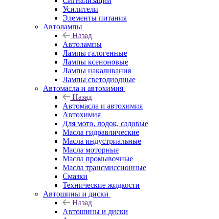
Сигнализации
Усилители
Элементы питания
Автолампы
Назад
Автолампы
Лампы галогенные
Лампы ксеноновые
Лампы накаливания
Лампы светодиодные
Автомасла и автохимия
Назад
Автомасла и автохимия
Автохимия
Для мото, лодок, садовые
Масла гидравлические
Масла индустриальные
Масла моторные
Масла промывочные
Масла трансмиссионные
Смазки
Технические жидкости
Автошины и диски
Назад
Автошины и диски