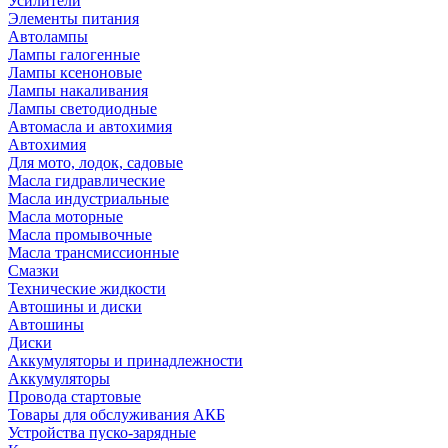
Усилители
Элементы питания
Автолампы
Лампы галогенные
Лампы ксеноновые
Лампы накаливания
Лампы светодиодные
Автомасла и автохимия
Автохимия
Для мото, лодок, садовые
Масла гидравлические
Масла индустриальные
Масла моторные
Масла промывочные
Масла трансмиссионные
Смазки
Технические жидкости
Автошины и диски
Автошины
Диски
Аккумуляторы и принадлежности
Аккумуляторы
Провода стартовые
Товары для обслуживания АКБ
Устройства пуско-зарядные