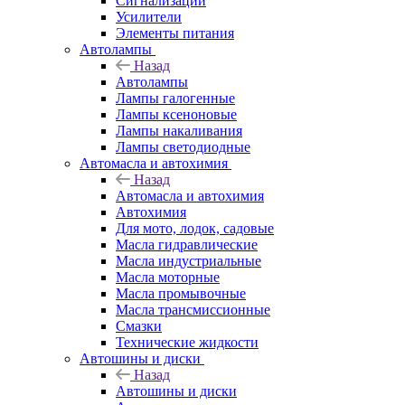
Сигнализации
Усилители
Элементы питания
Автолампы
Назад
Автолампы
Лампы галогенные
Лампы ксеноновые
Лампы накаливания
Лампы светодиодные
Автомасла и автохимия
Назад
Автомасла и автохимия
Автохимия
Для мото, лодок, садовые
Масла гидравлические
Масла индустриальные
Масла моторные
Масла промывочные
Масла трансмиссионные
Смазки
Технические жидкости
Автошины и диски
Назад
Автошины и диски