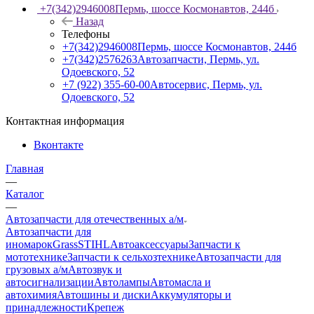
+7(342)2946008
Пермь, шоссе Космонавтов, 244б
Назад
Телефоны
+7(342)2946008
Пермь, шоссе Космонавтов, 244б
+7(342)2576263
Автозапчасти, Пермь, ул.
Одоевского, 52
+7 (922) 355-60-00
Автосервис, Пермь, ул.
Одоевского, 52
Контактная информация
Вконтакте
Главная
—
Каталог
—
Автозапчасти для отечественных а/м
Автозапчасти для
иномарок
Grass
STIHL
Автоаксессуары
Запчасти к
мототехнике
Запчасти к сельхозтехнике
Автозапчасти для
грузовых а/м
Автозвук и
автосигнализации
Автолампы
Автомасла и
автохимия
Автошины и диски
Аккумуляторы и
принадлежности
Крепеж